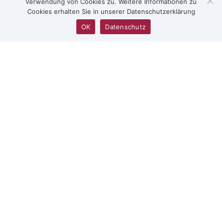
Verwendung von Cookies zu. Weitere Informationen zu
Cookies erhalten Sie in unserer Datenschutzerklärung
OK
Datenschutz
Team L’Oeil du Public (D-A-CH
Region)
Team L’Oeil du Public
(Frankreich | Belgien)