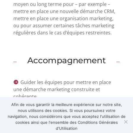
moyen ou long terme pour – par exemple –
mettre en place une nouvelle démarche CRM,
mettre en place une organisation marketing,
ou pour assumer certaines tâches marketing
régulières dans le cas d’équipes restreintes.
Accompagnement
Guider les équipes pour mettre en place

une démarche marketing construite et
cohérente
Afin de vous garantir la meilleure expérience sur notre site,
Monter une équipe Marketing &

nous utilisons des cookies. Si vous poursuivez votre
Communication
navigation, nous considérons que vous acceptez l'utilisation de
cookies ainsi que l'ensemble des Conditions Générales
Mettre en place des tableaux de bord et des

d'Utilisation