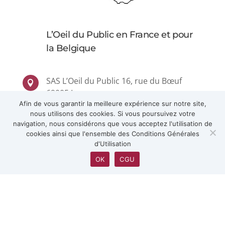
4
L’Oeil du Public en France et pour
la Belgique
SAS L’Oeil du Public 16, rue du Bœuf

69005 Lyon
Afin de vous garantir la meilleure expérience sur notre site,
nous utilisons des cookies. Si vous poursuivez votre
contact@loeildupublic.com

navigation, nous considérons que vous acceptez l'utilisation de
cookies ainsi que l'ensemble des Conditions Générales
d'Utilisation
+33.(0)4.87.62.80.20
+33.(0)6.86.00.12.53

OK
CGU