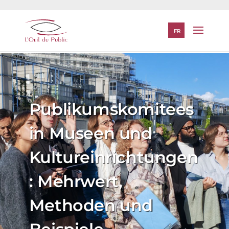
FR
Publikumskomitees
in Museen und
Kultureinrichtungen
: Mehrwert,
Methoden und