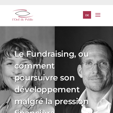
DE
Le Fundraising, ou
comment
poursuivre son
développement
malgré la pression