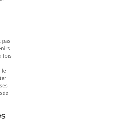
t pas
nirs
a fois
a
 le
ter
èses
isée
es