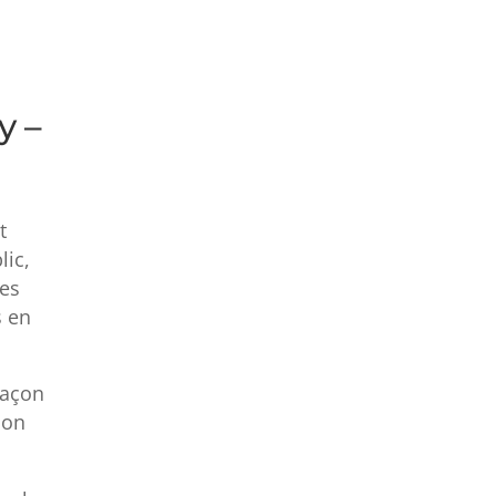
y –
t
lic,
ies
s en
façon
ion