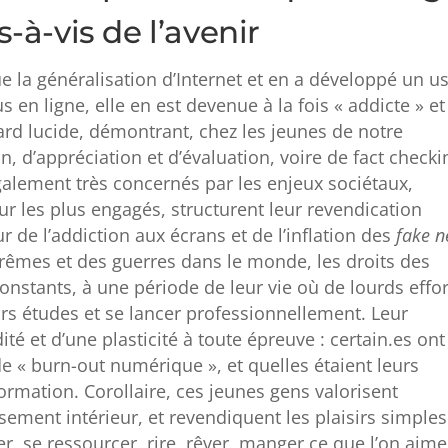
-à-vis de l’avenir
 la généralisation d’Internet et en a développé un u
en ligne, elle en est devenue à la fois « addicte » et
gard lucide, démontrant, chez les jeunes de notre
n, d’appréciation et d’évaluation, voire de fact checki
galement très concernés par les enjeux sociétaux,
r les plus engagés, structurent leur revendication
de l’addiction aux écrans et de l’inflation des
fake 
rêmes et des guerres dans le monde, les droits des
nstants, à une période de leur vie où de lourds effor
s études et se lancer professionnellement. Leur
dité et d’une plasticité à toute épreuve : certain.es ont
e « burn-out numérique », et quelles étaient leurs
nformation. Corollaire, ces jeunes gens valorisent
isement intérieur, et revendiquent les plaisirs simples
r, se ressourcer, rire, rêver, manger ce que l’on aim