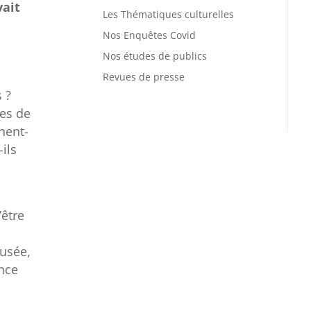
vait
Les Thématiques culturelles
Nos Enquêtes Covid
Nos études de publics
Revues de presse
 ?
es de
nent-
ils
’être
musée,
ance