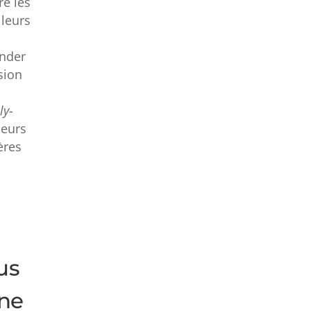
re les
 leurs
ender
sion
ly-
ieurs
ères
us
gne