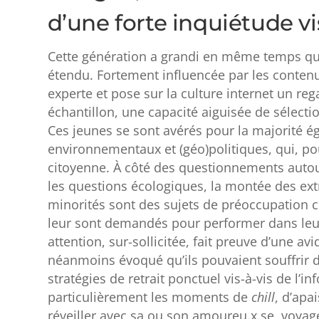
d’une forte inquiétude vis
Cette génération a grandi en même temps que
étendu. Fortement influencée par les contenus 
experte et pose sur la culture internet un re
échantillon, une capacité aiguisée de sélectio
Ces jeunes se sont avérés pour la majorité é
environnementaux et (géo)politiques, qui, pou
citoyenne. À côté des questionnements autour 
les questions écologiques, la montée des ext
minorités sont des sujets de préoccupation co
leur sont demandés pour performer dans leur
attention, sur-sollicitée, fait preuve d’une avi
néanmoins évoqué qu’ils pouvaient souffrir d
stratégies de retrait ponctuel vis-à-vis de l’i
particulièrement les moments de
chill
, d’apa
réveiller avec sa ou son amoureu.x.se, voyage