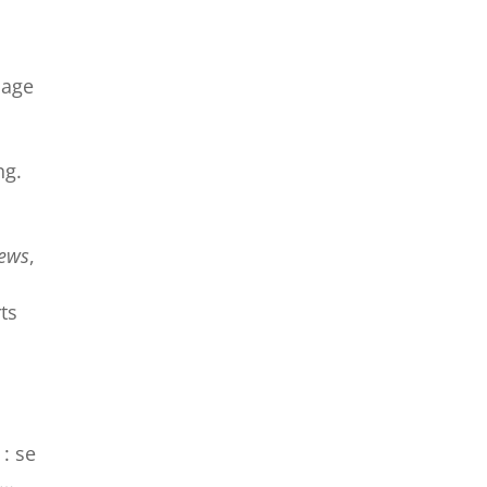
sage
ng.
news
,
ts
 : se
e…