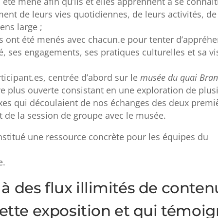
 été mené afin qu’ils et elles apprennent à se connaît
ent de leurs vies quotidiennes, de leurs activités, de
ens large ;
is ont été menés avec chacun.e pour tenter d’appréh
ité, ses engagements, ses pratiques culturelles et sa vi
ticipant.es, centrée d’abord sur le
musée du quai Bran
ve plus ouverte consistant en une exploration de plus
axes qui découlaient de nos échanges des deux premi
t de la session de groupe avec le musée.
onstitué une ressource concrète pour les équipes du
e.
 des flux illimités de conten
cette exposition et qui témoi