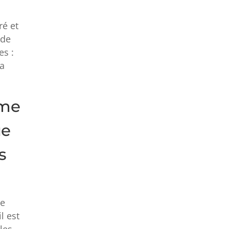
ré et
 de
es :
la
mme
ue
s
le
l est
les