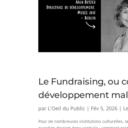
Le Fundraising, ou
développement malgr
par
L'Oeil du Public
|
Fév 5, 2026
|
L
Pour de nombreuses institutions culturelles, 
question devient donc centrale : comment reste