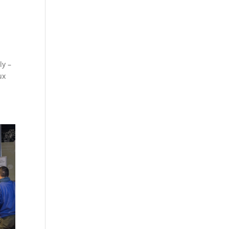
ly –
ux