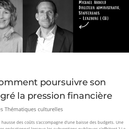
 comment poursuivre son
é la pression financière
es Thématiques culturelles
la hausse des coûts s’accompagne d’une baisse des budgets. Une
r opérationnel lorsque les subventions publiques s’effritent ? Le